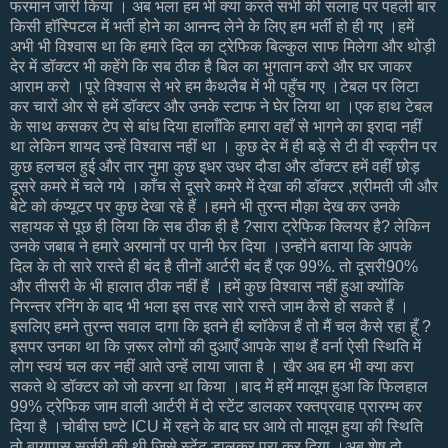
फरमान जारी किया । अब भला हम भी क्या करते सभी की सलाह पर पहली बार
किसी हॉस्पिटल में भर्ती होने का आनन्द लेने के लिए हम भर्ती हो ही गए ।हमें
अभी भी विश्वास था कि हमारे दिल का ट्रेफिक बिल्कुल साफ मिलेगा और थोड़ी
देर में डॉक्टर भी कहेंगे कि सब ठीक है बिल का भुगतान करो और घर जाकर
आराम करो ।पूरे विश्वास से भरे हम कैथलैब में भी पहुँच गए ।टेबल पर लिटा
कर चारों ओर से हमें डॉक्टर और उनके स्टाफ ने घेर लिया था ।एक हाथ टेबल
के साथ कसकर टेप से बांध दिया हालाँकि हमारा वहाँ से भागने का इरादा नहीं
था लेकिन शायद उन्हें विश्वास नहीं था । कुछ देर में ही बड़े से टी वी स्क्रीन पर
कुछ हलचल हुई और तार नुमा कुछ इधर उधर दौडा और डॉक्टर हमें वहीं छोड़
दूसरे कमरे में चले गये ।काँच से दूसरे कमरे में देखा की डॉक्टर ,श्रीमती जी और
बेटे को कंप्यूटर पर कुछ देखा रहे हैं ।हमने भी तुरन्त मौक़ा देख कर उनके
सहायक से पूछ ही लिया कि सब ठीक ही है ?सारा ट्रेफिक क्लियर है? लेकिन
उनके जबाब ने हमारे अरमानों पर पानी फेर दिया ।उन्होंने बताया कि आपके
दिल के तो सारे रास्ते ही बंद है तीनों आर्टरी बंद हैं एक 99%. तो दूसरी90%
और तीसरी के भी हालात ठीक नहीं हैं ।हमें कुछ विश्वास नहीं हुआ क्योंकि
निरन्तर रनिंग के बाद भी भला इस तरह सारे रास्ते जाम कैसे हो सकते हैं ।
इसलिए हमने तुरन्त सवाल दागा कि इतने ही ब्लॉकेज हैं तो मैं चल कैसे रहा हूँ ?
इसपर उनका था कि ज़रूर लोगों की दुआएँ आपके साथ हैं वर्ना ऐसी स्थिति में
लोग स्वयं चल कर नहीं आते उन्हें लाया जाता है । खैर अब हम भी क्या करा
सकते थे डॉक्टर को जो करना था किया ।बाद में हमें मालूम हुआ कि फिलहाल
99% ट्रेफिक जाम वाली आर्टरी में दो स्टेंट डालकर रक्तप्रवाह प्रारम्भ कर
दिया है ।चोबीस घण्टे ICU में रहने के बाद घर आये तो मालूम हुया की स्थिति
तो बायपास सर्जरी की थी जिसे स्टेंट डालकर पूरा कर दिया ।अब शेष दो