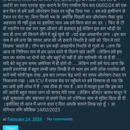
आर्टरी का रक्त प्रवाह शुरू कराने के लिए पच्चीस दिन बाद 06/02/24 को एक
बार फिर से हमें उसी ऑपरेशन टेबल पर पहुँचा दिया गया । हम बड़े इत्मीनान से
टेबल पर लेट गए ,बिना किसी भय के ,क्योंकि पिछली बार ऑपरेशन जैसा कुछ
अहसास भी नहीं हुआ था इसलिए भला अब हमें किस बात का डर । फिर से टी
वी स्क्रीन पर एक तार नुमा औजार की हलचल हुई लेकिन इस बार थोड़ी देर
बाद ही लगा की किसने सीने में सुई चुभो दी ।दर्द बड़ा असहनीय लगा ।इस बार
सच में हमें लगा कि शायद आज की जो हमारी स्थिति है उसी को ‘दिन में तारे
दिखना ‘कहते हैं। तीन बार हम बड़ी असहनीय स्थिति से गुज़रे थे ।लगा कि
आज तो निश्चित रूप से हम ऊपर वाले से मिलने चले जाएँगे ।लेकिन हमें इस
बात का संतोष था दोनों बेटे और बहुएँ भी यहीं हैं और श्रीमती जी तो हैं ही …
यदि बेटे बहू इस समय अमेरिका में ही होते तो ….लेकिन तभी हमें याद आया कि
हमारी हस्तरेखा में बहुत लम्बी उम्र लिखी है तो भला हम अभी लोक परलोक की
बातें क्यों सोचें?इस तरह ,इस बार लगभग डेढ़ घण्टे का समय ऑपरेशन टेबल पर
निकलना पड़ा ।अब ICU में वापस बेड पर पहुँचने पर हमें विश्वास हो गया कि
हम अभी इसी लोक में हैं ।सब ठीक हो गया है ।बाद में मालूम हुआ कि इस बार
की आर्टरी बहुत सख्त जान थी शायद मेरी तरह ।लेकिन डॉक्टर ऋषभ माथुर ने
बड़ी कुशलता और सहजता से हमारे दिल को ट्रेफिक जाम से मुक्ति दिला ही दी
।इसीलिए तो आज मैं अपना हाल ए दिल आपके सामने लिख रहा हूँ । डा
योगेन्द्र मणि कौशिक 14/02/2023
at
February 14, 2024
No comments:
Share