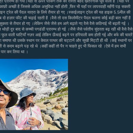
्र प्रारम्भ हो गया।यहाँ से ऊपर पार्किंग तक का रास्ता बेहद ख़तरनाक घूम वाला है ।यहाँ पर
ाफ़ी अच्छी है जिससे अधिक असुविधा नहीं होती ,फिर भी यहाँ पर लापरवाही महँगी पड़ सकती
ईलाइन ट्रेल की पैदल यात्रा के लिये तैयार हो गए ।स्काईलाइन ट्रेल की यह हाइक 5.5मील की
रीब दो हज़ार फीट की चढ़ाई रहती है ।वैसे तो दस किलोमीटर पैदल चलना कोई बड़ी बात नहीं है
सुकता से तैयार हो गए ।लेकिन जैसे जैसे हम आगे बढ़ाते गए वैसे वैसे कठिनाई भी बढ़ती गई ।
थोड़ी दूर बाद से कच्ची पगडंडी प्रारम्भ हो गई ।जैसे जैसे पर्वतीय सुंदरता बढ़ रही थी वैसे वैसे
ंगे फूल वाली घाटियाँ नज़र आई लेकिन ऊँचाई बढ़ने पर हरियाली कम होती गई और बर्फ की चादरें
माप्त थी उसके स्थान पर केवल पत्थर की चट्टानें और सूखी मिट्टी ही थी ।कई स्थानों पर
ानी से कदम बढ़ाने पड़ रहे थे ।कहीं कहीं तो पैर न चाहते हुए भी फिसल रहे ।ऐसे में हम सभी
पार कर लिया था ।