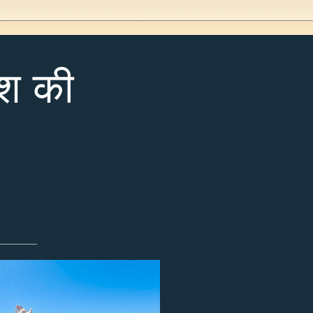
ेश की
———————