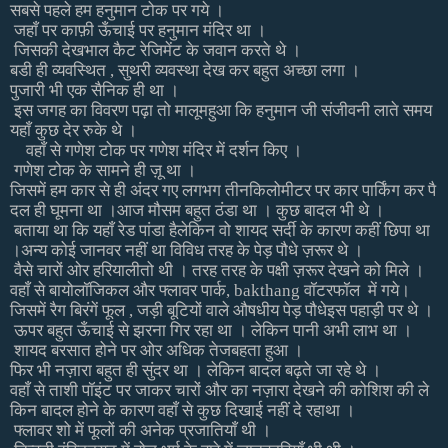
सबसे
पहले
हम
हनुमान
टोक
पर
गये
।
जहाँ
पर
काफ़ी
ऊँचाई
पर
हनुमान
मंदिर
था
।
जिसकी
देखभाल
कैट
रेजिमेंट
के
जवान
करते
थे
।
बडी
ही
व्यवस्थित
,
सुथरी
व्यवस्था
देख
कर
बहुत
अच्छा
लगा
।
पुजारी
भी
एक
सैनिक
ही
था
।
इस
जगह
का
विवरण
पढ़ा
तो
मालूम
हुआ
कि
हनुमान
जी
संजीवनी
लाते
समय
यहाँ
कुछ
देर
रुके
थे
।
वहाँ
से
गणेश
टोक
पर
गणेश
मंदिर
में
दर्शन
किए
।
गणेश
टोक
के
सामने
ही
ज़ू
था
।
जिसमें
हम
कार
से
ही
अंदर
गए
लगभग
तीन
किलोमीटर
पर
कार
पार्किंग
कर
पै
दल
ही
घूमना
था
।आज
मौसम
बहुत
ठंडा
था
।
कुछ
बादल
भी
थे
।
बताया
था
कि
यहाँ
रेड
पांडा
है
लेकिन
वो
शायद
सर्दी
के
कारण
कहीं
छिपा
था
।अन्य
कोई
जानवर
नहीं
था
विविध
तरह
के
पेड़
पौधे
ज़रूर
थे
।
वैसे
चारों
ओर
हरियाली
तो
थी
।
तरह
तरह
के
पक्षी
ज़रूर
देखने
को
मिले
।
वहाँ
से
बायोलॉजिकल
और
फ्लावर
पार्क
, bakthang
वॉटरफॉल
में
गये।
जिसमें
रैग
बिरंगें
फूल
,
जड़ी
बूटियों
वाले
औषधीय
पेड़
पौधे
इस
पहाड़ी
पर
थे
।
ऊपर
बहुत
ऊँचाई
से
झरना
गिर
रहा
था
।
लेकिन
पानी
अभी
लाभ
था
।
शायद
बरसात
होने
पर
ओर
अधिक
तेज
बहता
हुआ
।
फिर
भी
नज़ारा
बहुत
ही
सुंदर
था
।
लेकिन
बादल
बढ़ते
जा
रहे
थे
।
वहाँ
से
ताशी
पॉइंट
पर
जाकर
चारों
और
का
नज़ारा
देखने
की
कोशिश
की
ले
किन
बादल
होने
के
कारण
वहाँ
से
कुछ
दिखाई
नहीं
दे
रहा
था
।
फ्लावर
शो
में
फूलों
की
अनेक
प्रजातियाँ
थी
।