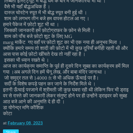
तिब्बती
इंस्टिट्यूट
में
बोद्ध
धर्म
के
बारे
में
जानकारियाँ
भी
थी
।
वैसे
भी
यहाँ
बोद्ध
अधिक
हैं
।
दारुल
चोरटेन
स्पूत
में
भी
बोद्ध
स्पूत
बनी
हुई
थी
।
शाम
को
लगभग
तीन
बजे
हम
वापस
होटल
आ
गए
।
हमारे
पैकेज
में
फ़ोटो
शूट
भी
था
।
जिसकी
जानकारी
हमें
फ़ोटोग्राफ़र
के
फ़ोन
से
मिली
।
शाम
को
पाँच
बजे
फ़ोटो
शूट
के
लिए
MG
marg
मार्केट
गए
वहाँ
पर
फ़ोटो
शूट
का
भी
एक
नया
ही
अनुभव
मिला
।
क्योंकि
हमारे
समय
तो
शादी
की
फ़ोटो
में
भी
कुछ
दूरियाँ
बनी
ही
रहती
थी
और
आस
पास
कोई
फ़ोटो
खींचते
देख
तो
नहीं
रहा
है
।
इसका
भी
ध्यान
रखते
थे
।
आज
का
कार्यक्रम
समाप्ति
के
पूर्व
ही
दूसरे
दिन
सुबह
का
कार्यक्रम
हमें
मिल
गया
।अब
अगले
दिन
हमें
चेंगू
लेख
,
और
बाबा
मंदिर
जाना
था
।
जो
समुद्र
तल
से
14000 ft
से
भी
अधिक
ऊँचाई
पर
है।
सर्दी
के
विशेष
कपड़े
पहन
कर
जाने
के
निर्देश
मिले
थे
।
इतनी
ऊँचाई
पर
जाने
में
श्रीमती
जी
कुछ
घबरा
रही
थी
लेकिन
फिर
भी
ड्राइ
वर
से
रास्ते
की
जानकारी
लेकर
संतुष्ट
होने
पर
ही
उन्होंने
ड्राइवर
को
सुबह
आठ
बजे
आने
की
अनुमति
दे
ही
दी
।
डा योगेन्द्र मणि कौशिक
कोटा
at
February 08, 2023
Share