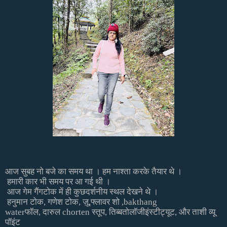
आज
सुबह
नो
बजे
का
समय
था
।
हम
नाश्ता
करके
तैयार
थे
।
हमारी
कार
भी
समय
पर
आ
गई
थी
।
आज
गेम
गैंगटोक
में
ही
कुछ
दर्शनीय
स्थल
देखने
थे
।
हनुमान
टोक
,
गणेश
टोक
,
ज़ू
,
फ्लावर
शो
,bakthang
water
फॉल
,
दारुल
chorten
स्तूप
,
तिब्बतोलॉजी
इंस्टीट्यूट
,
और
ताशी
व्यू
पॉइंट